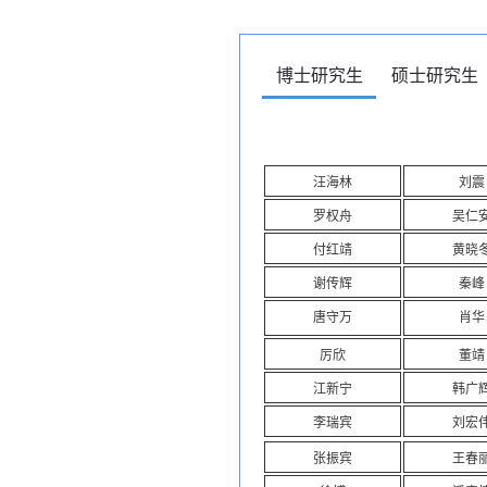
博士研究生
硕士研究生
汪海林
刘震
罗权舟
吴仁
付红靖
黄晓
谢传辉
秦峰
唐守万
肖华
厉欣
董靖
江新宁
韩广
李瑞宾
刘宏
张振宾
王春