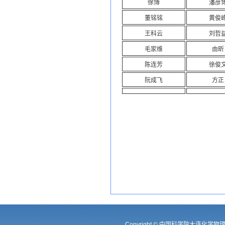
徐博
潘彦
董铭铭
黄俊
王科云
刘哲
毛家维
由昕
陈连芳
徐俊
阮成飞
方正
Copyright © 中国科学院大连