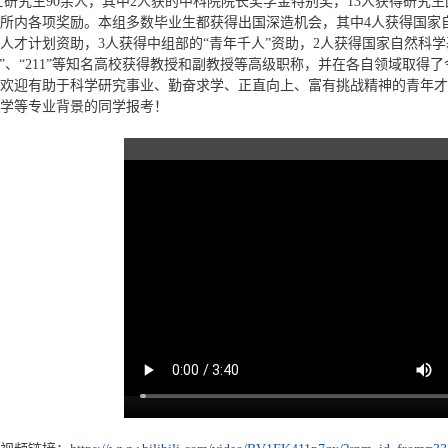
士研究生90余人，其中2人获的中科院院长奖学金特别奖，13人获得研究生
所内各项奖励。本组多数毕业生都获得出国深造机会，其中4人获得国家
人才计划资助，3人获得中组部的“青年千人”资助，2人获得国家自然科学
85”、“211”等知名高校获得教授和副教授等高级职称，并在各自领域取得
欢迎有助于科学研究事业、勤奋求学、正直向上、富有挑战精神的青年才
学等专业背景的同学报考！