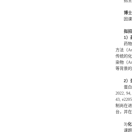
招生
博士
因课
拟招
1）
药物
方法（Ana
传统的化学
染物（An
等背景的
2
）
蛋白质
2022, 9
43, 
制尚在进
台，并在
3)
化
课题