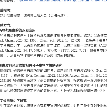
视频链接：
https://www.bilibili.com/video/BV1FK411p7qx/?spm_id_from=33
后招聘：
题组发展需要，诚聘博士后人员（长期有效）。
聘方向:
药物靶蛋白的筛选和应用
靶蛋白谱的构建对于解释药理及毒副作用具有重要作用。课题组最近建立
l. Chem., 2020, 92, 1363、Chem. Sci., 2022, 13, 12
蛋白质组学，无需对药物进行化学改性，已成功应用于雷帕霉素（ACS Chem Bi
al. Chem. 2022, 94, 17, 6482）、紫草素（STTT, 2022, 7,
博士，从事药物作用靶蛋白筛选及应用方面的研究。
蛋白质翻译后修饰相关
分子生物学机制研究
翻译后修饰是蛋白质功能的调控者，课题组针对蛋白质磷酸化（Nat. Chem. Biol., 20
4, 4155）、糖基化（Nat. Commun.,2022, 13,1900, Angew. Chem. Int. Ed., 
e2205255119）等修饰方面建立了高灵敏度的分析方法，筛选得到一系列
一步挖掘中。为推进该方面的突破进展，亟需生物学相关方向博士后的加
翻译后修饰的质谱鉴定方面的数据积累，为分子机制阐释提供网络化相互
学蛋白质组学研究
组在蛋白质翻译后修饰方面有着丰富的经验积累，近期工作中针对细胞氧