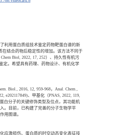
3.788.videocard.8
了利用蛋白质组技术鉴定药物靶蛋白谱的新
403），原理基于蛋白质在结合药物后稳定性的增加。该方法不同于
ol, 2022, 17, 252）、持久性有机污
 71）靶蛋白质的鉴定。希望具有药理、药物设计、有机化学
16, 12, 959-968，Anal. Chem.,
2022, e202117849)、甲基化（PNAS, 2022, 119,
重要靶蛋白分子的关键修饰类型及位点，其功能机
入。目前，已构建了完善的分子生物学平
作用图谱。
化应激损伤、蛋白质的时空动态变化表征技