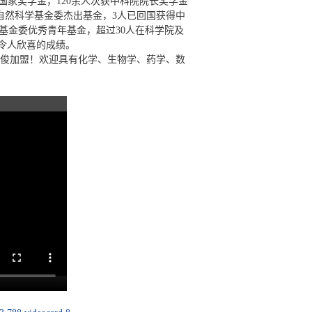
国家奖学金，120余人次获中科院院长奖学金
自然科学基金委杰出基金，3人已回国获得中
基金委优秀青年基金，超过30人在科学院及
了令人欣喜的成绩。
俊加盟！欢迎具有化学、生物学、药学、数