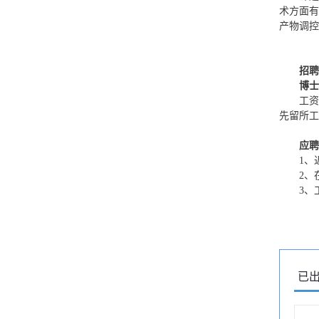
术方面有
产物调控
招聘
博士
工资
先留所工
应聘
1、
2、
3、
已