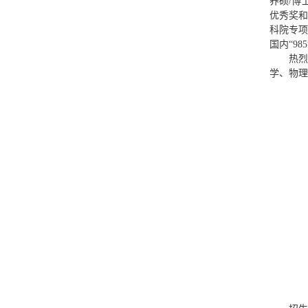
养硕/博
优秀奖和
科院专项
国内“9
热烈
学、物理